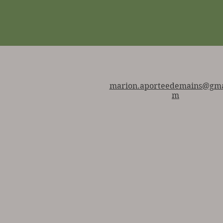
marion.aporteedemains@gma
m