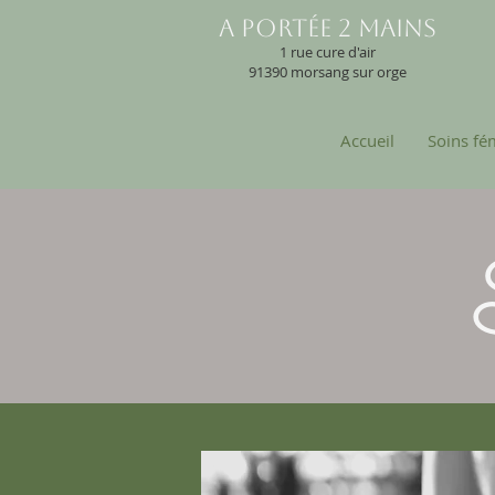
A portée 2 mains
1 rue cure d'air
91390 morsang sur orge
Accueil
Soins fé