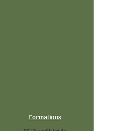
Formations