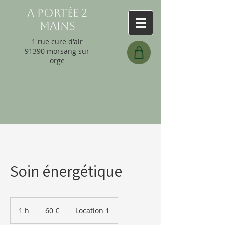
A portée 2
mains
1 rue cure d'air
91390 morsang sur
orge
Soin énergétique
60
euros
1 h
1
60 €
Location 1